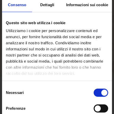
Bestellvorgang geführt, können mehrere
Consenso
Dettagli
Informazioni sui cookie
Versandadressen speichern sowie Ihre
Bestellungen in Ihrem Benutzerkonto einsehen
Questo sito web utilizza i cookie
bzw. verfolgen und vieles mehr.
Utilizziamo i cookie per personalizzare contenuti ed
annunci, per fornire funzionalità dei social media e per
EIN KONTO ERSTELLEN
analizzare il nostro traffico. Condividiamo inoltre
informazioni sul modo in cui utilizzi il nostro sito con i
nostri partner che si occupano di analisi dei dati web,
pubblicità e social media, i quali potrebbero combinarle
con altre informazioni che hai fornito loro o che hanno
raccolto dal tuo utilizzo dei loro servizi.
Selezione
GESCHÄFTSBEDINGUNGEN
Necessari
del
Willkommen auf
consenso
Klicken Sie hier
um die
forst.it. Sind Sie
Preferenze
Verkaufsbedingungen zu lesen.