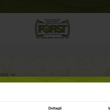
TI FAUSTO & C. SAS
NESE, MI
USTO & C. SAS
Dettagli