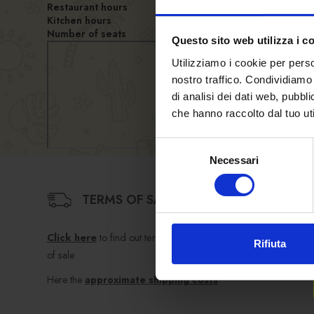
Restaurant hours
Kitchen hours
Number of seats
Questo sito web utilizza i c
Utilizziamo i cookie per perso
nostro traffico. Condividiamo 
di analisi dei dati web, pubbl
che hanno raccolto dal tuo uti
Selezione
Necessari
del
consenso
TERMS OF SALE
Click here
to find out terms and conditions
Rifiuta
of sale
Here the
approximate shipping costs