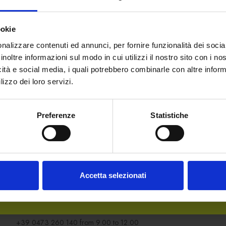
ookie
nalizzare contenuti ed annunci, per fornire funzionalità dei socia
inoltre informazioni sul modo in cui utilizzi il nostro sito con i n
icità e social media, i quali potrebbero combinarle con altre inform
Welcome to our website.
lizzo dei loro servizi.
Are you of legal drinking
Preferenze
Statistiche
age?
DO YOU NEED ANY HELP?
Contact us
or call us from Monday to Friday
Accetta selezionati
For general information:
+39 0473 260 111
from 8.00 to 16.30
For online orders:
+39 0473 260 140
from 9.00 to 12.00