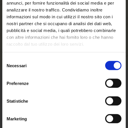
annunci, per fornire funzionalità dei social media e per
faster, store multiple shipping addresses, view
analizzare il nostro traffico. Condividiamo inoltre
and track your orders in your account and more.
informazioni sul modo in cui utilizzi il nostro sito con i
nostri partner che si occupano di analisi dei dati web,
CREATE AN ACCOUNT
pubblicità e social media, i quali potrebbero combinarle
con altre informazioni che hai fornito loro o che hanno
raccolto dal tuo utilizzo dei loro servizi.
Selezione
Necessari
del
Welcome to our
consenso
website. Are you of
Preferenze
TERMS OF SALE
legal drinking age?
Statistiche
Click here
to find out terms and conditions
of sale
Marketing
Here the
approximate shipping costs