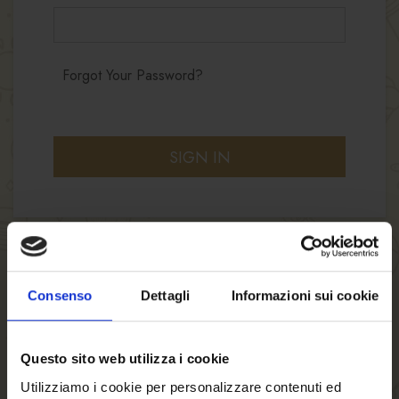
Forgot Your Password?
SIGN IN
Consenso
Dettagli
Informazioni sui cookie
NEW CUSTOMERS
Questo sito web utilizza i cookie
By creating an account with our store, you will
be able to move through the checkout process
Utilizziamo i cookie per personalizzare contenuti ed