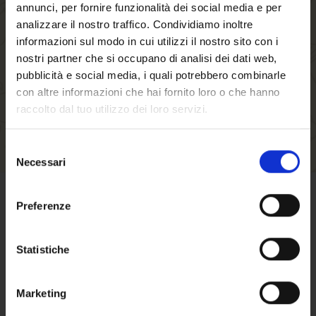
annunci, per fornire funzionalità dei social media e per
faster, store multiple shipping addresses, view
analizzare il nostro traffico. Condividiamo inoltre
and track your orders in your account and more.
informazioni sul modo in cui utilizzi il nostro sito con i
nostri partner che si occupano di analisi dei dati web,
CREATE AN ACCOUNT
pubblicità e social media, i quali potrebbero combinarle
con altre informazioni che hai fornito loro o che hanno
raccolto dal tuo utilizzo dei loro servizi.
Selezione
Necessari
del
Welcome to our
consenso
website. Are you of
Preferenze
TERMS OF SALE
legal drinking age?
Statistiche
Click here
to find out terms and conditions
of sale
Marketing
Here the
approximate shipping costs