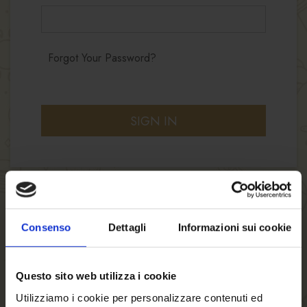
Forgot Your Password?
SIGN IN
Consenso
Dettagli
Informazioni sui cookie
NEW CUSTOMERS
Questo sito web utilizza i cookie
By creating an account with our store, you will
be able to move through the checkout process
Utilizziamo i cookie per personalizzare contenuti ed