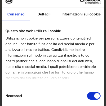
Consenso
Dettagli
Informazioni sui cookie
Questo sito web utilizza i cookie
Utilizziamo i cookie per personalizzare contenuti ed
annunci, per fornire funzionalità dei social media e per
TERMS OF SALE
analizzare il nostro traffico. Condividiamo inoltre
informazioni sul modo in cui utilizzi il nostro sito con i
nostri partner che si occupano di analisi dei dati web,
Click here
to find out terms and conditions
pubblicità e social media, i quali potrebbero combinarle
of sale
con altre informazioni che hai fornito loro o che hanno
Here the
approximate shipping costs
raccolto dal tuo utilizzo dei loro servizi.
Selezione
Necessari
DO YOU NEED ANY HELP?
del
Welcome to our
consenso