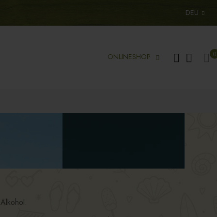
DEU
Me
0
ONLINESHOP
 Alkohol.