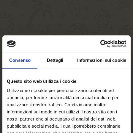
Consenso
Dettagli
Informazioni sui cookie
Questo sito web utilizza i cookie
GESCHÄFTSBEDINGUNGEN
Utilizziamo i cookie per personalizzare contenuti ed
annunci, per fornire funzionalità dei social media e per
Klicken Sie hier
um die
analizzare il nostro traffico. Condividiamo inoltre
Verkaufsbedingungen zu lesen.
informazioni sul modo in cui utilizzi il nostro sito con i
Dies sind die
voraussichtlichen
nostri partner che si occupano di analisi dei dati web,
Versandkosten
.
pubblicità e social media, i quali potrebbero combinarle