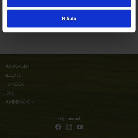
Rifiuta
RÜCKGABEN
REZEPTE
HO.RE.CA.
JOBS
KUNDENLOGIN
Folgt uns auf