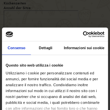
Küchenzeiten
Anzahl der Sitze
Consenso
Dettagli
Informazioni sui cookie
GESCHÄFTSBEDINGUNGEN
Questo sito web utilizza i cookie
Utilizziamo i cookie per personalizzare contenuti ed
Klicken Sie hier
um die
annunci, per fornire funzionalità dei social media e per
analizzare il nostro traffico. Condividiamo inoltre
Verkaufsbedingungen zu lesen.
informazioni sul modo in cui utilizzi il nostro sito con i
Dies sind die
voraussichtlichen
nostri partner che si occupano di analisi dei dati web,
Versandkosten
.
pubblicità e social media, i quali potrebbero combinarle
con altre informazioni che hai fornito loro o che hanno