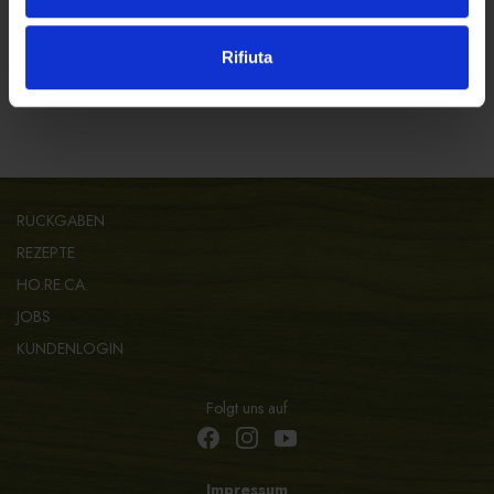
Rifiuta
RÜCKGABEN
REZEPTE
HO.RE.CA.
JOBS
KUNDENLOGIN
Folgt uns auf
Impressum