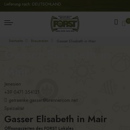
Lieferung nach: DEUTSCHLAND
Me
0
Startseite
Brauereien
Gasser Elisabeth in Mair
Gasser Elisabeth in
Mair
Jenesien
+39 0471 354121
getraenke.gasser@brennercom.net
Spezialität
Gasser Elisabeth in Mair
Öffnungszeiten des FORST Lokales