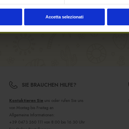
Accetta selezionati
SIE BRAUCHEN HILFE?
Kontaktieren Sie
uns oder rufen Sie uns
von Montag bis Freitag an
Allgemeine Informationen:
+39 0473 260 111
von 8.00 bis 16.30 Uhr