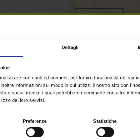
-
+
IN DEN WARENKORB
Dettagli
Verfügbarkeit:
Lagernd
ookie
nalizzare contenuti ed annunci, per fornire funzionalità dei socia
SKU
E100010
inoltre informazioni sul modo in cui utilizzi il nostro sito con i n
icità e social media, i quali potrebbero combinarle con altre inform
lizzo dei loro servizi.
Willkommen auf forst.it.
Widerrufsbelehrung (Auszug 
Sind Sie volljährig?
Preferenze
Statistiche