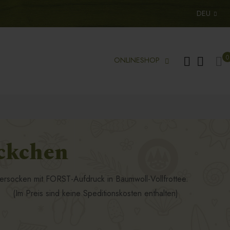
DEU
Me
0
ONLINESHOP
ckchen
rsocken mit FORST-Aufdruck in Baumwoll-Vollfrottee.
n (Im Preis sind keine Speditionskosten enthalten)