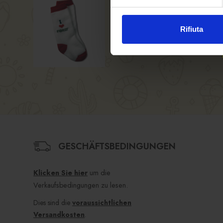
Rifiuta
GESCHÄFTSBEDINGUNGEN
Klicken Sie hier
um die
Verkaufsbedingungen zu lesen.
Dies sind die
voraussichtlichen
Versandkosten
.