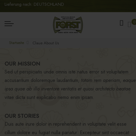
Lieferung nach: DEUTSCHLAND
Me
0
Startseite
Claue About Us
OUR MISSION
Sed ut perspiciatis unde omnis iste natus error sit voluptatem
accusantium doloremque laudantium,
totam rem aperiam, eaque
ipsa quae ab illo inventore veritatis et quasi architecto beatae
vitae dicta sunt explicabo nemo enim ipsam.
OUR STORIES
Duis aute irure dolor in reprehenderit in voluptate velit esse
cillum dolore eu fugiat nulla pariatur. Excepteur sint occaecat