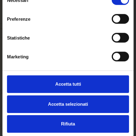
Necessari
del
Willkommen auf
consenso
forst.it. Sind Sie
Preferenze
volljährig?
Statistiche
Marketing
Accetta tutti
Accetta selezionati
Rifiuta