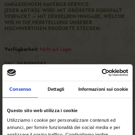
UMFASSENDEN SAVEBOX-SERVICE:
JEDER ARTIKEL WIRD MIT GRÖSSTER SORGFALT
VERPACKT – MIT DERSELBEN HINGABE, WELCHE
WIR IN DIE HERSTELLUNG UNSERER
HOCHWERTIGEN PRODUKTE STECKEN.
Verfügbarkeit:
Nicht auf Lager
SKU
VAR000263
Consenso
Dettagli
Informazioni sui cookie
Widerrufsbelehrung (Auszug aus unseren AGBs)
Questo sito web utilizza i cookie
Utilizziamo i cookie per personalizzare contenuti ed
annunci, per fornire funzionalità dei social media e per
analizzare il nostro traffico. Condividiamo inoltre