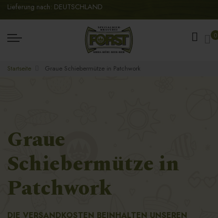
Lieferung nach: DEUTSCHLAND
Me
0
Startseite
Graue Schiebermütze in Patchwork
Zum
Zum
Ende
Anfang
der
der
Graue
Bildgalerie
Bildgalerie
Schiebermütze in
springen
springen
Patchwork
DIE VERSANDKOSTEN BEINHALTEN UNSEREN