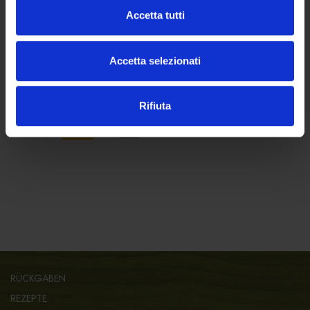
info@forst.it
Accetta tutti
Accetta selezionati
SICHERES EINKAUFEN
Sicher bezahlen mit:
Rifiuta
RÜCKGABEN
REZEPTE