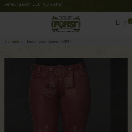
Lieferung nach: DEUTSCHLAND
Me
0
Startseite
Lederhosen Damen FORST