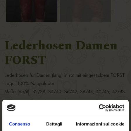
Lederhosen Damen
FORST
Lederhosen für Damen (lang) in rot mit eingesticktem FORST
Logo, 100% Nappaleder
Maße (de/it): 32/38; 34/40; 36/42; 38/44; 40/46; 42/48
(Im Preis sind keine Speditionskosten enthalten)
Consenso
Dettagli
Informazioni sui cookie
SIZE