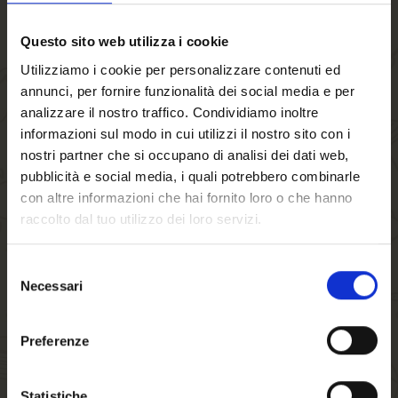
Questo sito web utilizza i cookie
Utilizziamo i cookie per personalizzare contenuti ed
FARBE
annunci, per fornire funzionalità dei social media e per
analizzare il nostro traffico. Condividiamo inoltre
informazioni sul modo in cui utilizzi il nostro sito con i
nostri partner che si occupano di analisi dei dati web,
169.00 €
pubblicità e social media, i quali potrebbero combinarle
con altre informazioni che hai fornito loro o che hanno
-
+
raccolto dal tuo utilizzo dei loro servizi.
Selezione
Necessari
IN DEN WARENKORB
del
Willkommen auf
consenso
forst.it. Sind Sie
Preferenze
Verfügbarkeit:
Lagernd
volljährig?
Statistiche