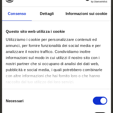
Kastanienpüree
Gekochte Kastanien mit Milch und Puderzucker ca. 15
Consenso
Dettagli
Informazioni sui cookie
Minuten kochen, mit Rum würzen und mit dem Handmixer
pürieren.
Questo sito web utilizza i cookie
Teig
Utilizziamo i cookie per personalizzare contenuti ed
Für die gedämpfte Hefebrösel mit 1 EL Zucker und lauwarmer
annunci, per fornire funzionalità dei social media e per
Milch mischen und zugedeckt 15-20 Minuten bei maximal 35
analizzare il nostro traffico. Condividiamo inoltre
informazioni sul modo in cui utilizzi il nostro sito con i
Grad gehen lassen.
nostri partner che si occupano di analisi dei dati web,
Mehl, 100 g Kastanienpüree, Butter, Zucker, Eier,
pubblicità e social media, i quali potrebbero combinarle
Vanillezucker, Orangenschale, Rum und Salz mit dem Dampf
con altre informazioni che hai fornito loro o che hanno
raccolto dal tuo utilizzo dei loro servizi.
mischen.
Nun den Teig schlagen oder gut durchkneten, bis er Blasen
Selezione
wirft, dann 15-20 Minuten zudecken.
Necessari
del
Willkommen auf
Füllung
consenso