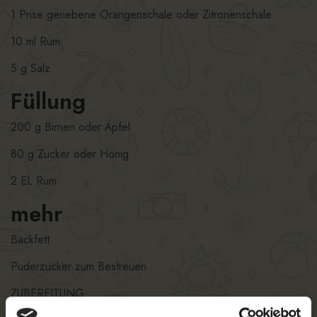
1 Prise geriebene Orangenschale oder Zitronenschale
10 ml Rum
5 g Salz
Füllung
200 g Birnen oder Äpfel
80 g Zucker oder Honig
2 EL Rum
mehr
Backfett
Puderzucker zum Bestreuen
ZUBEREITUNG