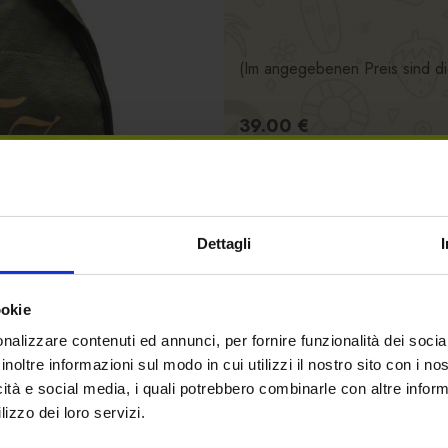
(Im angegebenen Preis sind di
39.00 €
-
+
Dettagli
IN DEN WARENKORB
ookie
nalizzare contenuti ed annunci, per fornire funzionalità dei socia
Verfügbarkeit:
Lagernd
inoltre informazioni sul modo in cui utilizzi il nostro sito con i n
icità e social media, i quali potrebbero combinarle con altre inform
SKU
E04810
lizzo dei loro servizi.
Willkommen auf forst.it.