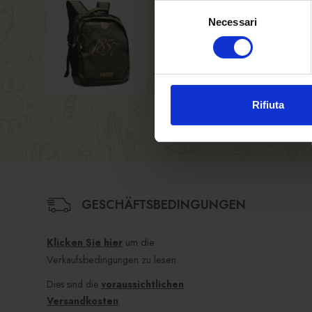
Selezione
Necessari
del
consenso
Rifiuta
GESCHÄFTSBEDINGUNGEN
Klicken Sie hier
um die
Verkaufsbedingungen zu lesen.
Dies sind die
voraussichtlichen
Versandkosten
.