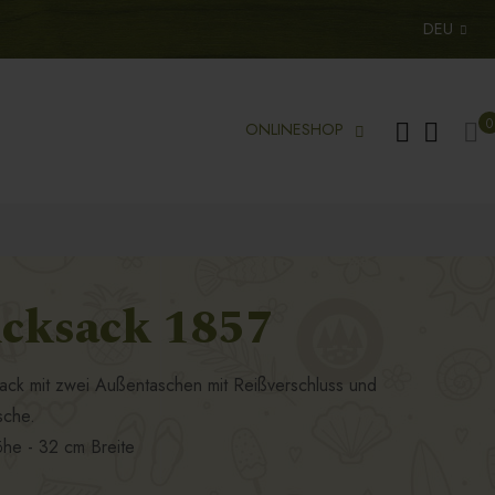
DEU
Me
0
ONLINESHOP
cksack 1857
k mit zwei Außentaschen mit Reißverschluss und
sche.
he - 32 cm Breite