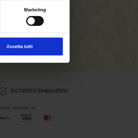
Marketing
aus unseren AGBs)
Accetta tutti
SICHERES EINKAUFEN
Sicher bezahlen mit: