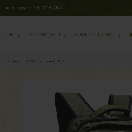
Lieferung nach: DEUTSCHLAND
BIERE
DIE FORST WELT
VERANSTALTUNGEN
B
Startseite
FORST Rucksack 1857
Zum
Zum
Ende
Anfang
der
der
Bildgalerie
Bildgalerie
springen
springen