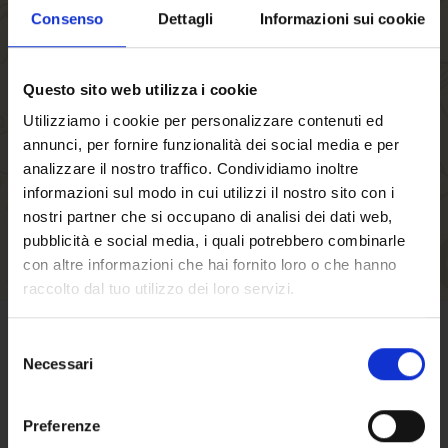
Bestellvorgang geführt, können mehrere
Consenso
Dettagli
Informazioni sui cookie
Versandadressen speichern sowie Ihre
Bestellungen in Ihrem Benutzerkonto einsehen
Questo sito web utilizza i cookie
bzw. verfolgen und vieles mehr.
Utilizziamo i cookie per personalizzare contenuti ed
annunci, per fornire funzionalità dei social media e per
EIN KONTO ERSTELLEN
analizzare il nostro traffico. Condividiamo inoltre
informazioni sul modo in cui utilizzi il nostro sito con i
nostri partner che si occupano di analisi dei dati web,
pubblicità e social media, i quali potrebbero combinarle
con altre informazioni che hai fornito loro o che hanno
raccolto dal tuo utilizzo dei loro servizi.
Selezione
GESCHÄFTSBEDINGUNGEN
Necessari
del
Willkommen auf
consenso
Klicken Sie hier
um die
forst.it. Sind Sie
Preferenze
Verkaufsbedingungen zu lesen.